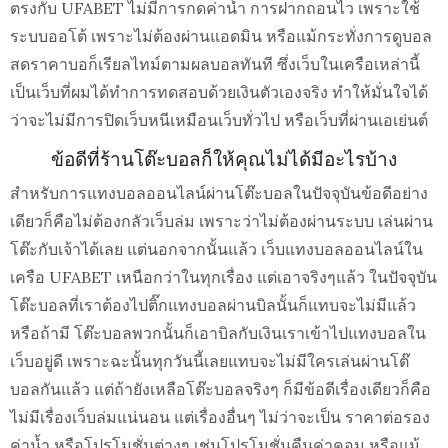
ตรงกับ UFABET ไม่มีการกดค่าน้ำ การฝากถอนไว เพราะใช้
ระบบออโต้ เพราะไม่ต้องผ่านแอดมิน หรือแม้กระทั่งการดูบอล
สดราคาบอก็เรียลไทม์ตามผลบอลทันที ซึ่งเว็บในเครือเหล่านี้
เป็นเว็บที่ผมได้ทำการทดสอบด้วยเงินตัวเองจริง ทำให้มั่นใจได้
ว่าจะไม่มีการปิดเว็บหนีเหมือนเว็บทั่วไป หรือเว็บที่ผ่านเอเย่นต์
ข้อดีที่ร้านโต๊ะบอลก็ให้คุณไม่ได้มีอะไรบ้าง
สำหรับการแทงบอลออนไลน์ผ่านโต๊ะบอลในปัจจุบันข้อดีอย่าง
เดียวก็คือไม่ต้องกลัวเว็บล่ม เพราะว่าไม่ต้องผ่านระบบ เล่นผ่าน
โต๊ะกับเจ้าได้เลย แต่นอกจากนั้นแล้ว เว็บแทงบอลออนไลน์ใน
เครือ UFABET เหนือกว่าในทุกเรื่อง แต่เอาจริงๆแล้ว ในปัจจุบัน
โต๊ะบอลที่เราต้องไปติ๊กแทงบอลผ่านบิลนั้นก็แทบจะไม่มีแล้ว
หรือถ้ามี โต๊ะบอลพวกนั้นก็เอาบิลกับเงินเราเข้าไปแทงบอลใน
เว็บอยู่ดี เพราะฉะนั้นทุกวันนี้เลยแทบจะไม่มีใครเล่นผ่านโต๊
บอลกันแล้ว แต่ถ้ายังเหลือโต๊ะบอลจริงๆ ก็มีข้อดีเรื่องเดียวก็คือ
ไม่มีเรื่องเว็บล่มแน่นอน แต่เรื่องอื่นๆ ไม่ว่าจะเป็น ราคาต่อรอง
ค่าน้ำ หรือโปรโมชั่นต่างๆ เช่นโปรโมชั่นคืนค่าคอม หรือแม้