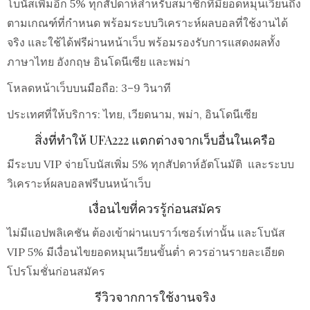
โบนัสเพิ่มอีก 5% ทุกสัปดาห์สำหรับสมาชิกที่มียอดหมุนเวียนถึง
ตามเกณฑ์ที่กำหนด พร้อมระบบวิเคราะห์ผลบอลที่ใช้งานได้
จริง และใช้ได้ฟรีผ่านหน้าเว็บ พร้อมรองรับการแสดงผลทั้ง
ภาษาไทย อังกฤษ อินโดนีเซีย และพม่า
โหลดหน้าเว็บบนมือถือ: 3–9 วินาที
ประเทศที่ให้บริการ: ไทย, เวียดนาม, พม่า, อินโดนีเซีย
สิ่งที่ทำให้ UFA222 แตกต่างจากเว็บอื่นในเครือ
มีระบบ VIP จ่ายโบนัสเพิ่ม 5% ทุกสัปดาห์อัตโนมัติ และระบบ
วิเคราะห์ผลบอลฟรีบนหน้าเว็บ
เงื่อนไขที่ควรรู้ก่อนสมัคร
ไม่มีแอปพลิเคชัน ต้องเข้าผ่านเบราว์เซอร์เท่านั้น และโบนัส
VIP 5% มีเงื่อนไขยอดหมุนเวียนขั้นต่ำ ควรอ่านรายละเอียด
โปรโมชั่นก่อนสมัคร
รีวิวจากการใช้งานจริง