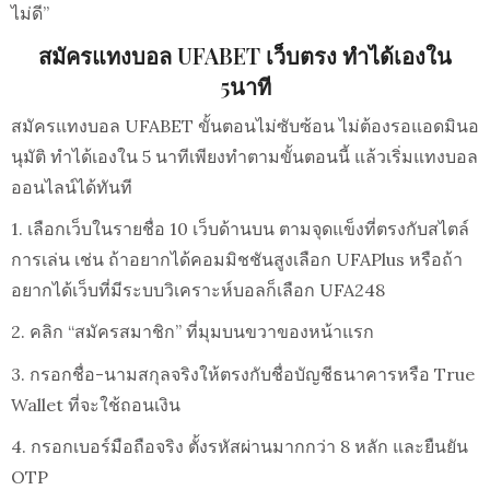
ไม่ดี”
สมัครแทงบอล UFABET เว็บตรง ทำได้เองใน
5นาที
สมัครแทงบอล UFABET ขั้นตอนไม่ซับซ้อน ไม่ต้องรอแอดมินอ
นุมัติ ทำได้เองใน 5 นาทีเพียงทำตามขั้นตอนนี้ แล้วเริ่มแทงบอล
ออนไลน์ได้ทันที
1. เลือกเว็บในรายชื่อ 10 เว็บด้านบน ตามจุดแข็งที่ตรงกับสไตล์
การเล่น เช่น ถ้าอยากได้คอมมิชชันสูงเลือก UFAPlus หรือถ้า
อยากได้เว็บที่มีระบบวิเคราะห์บอลก็เลือก UFA248
2. คลิก “สมัครสมาชิก” ที่มุมบนขวาของหน้าแรก
3. กรอกชื่อ-นามสกุลจริงให้ตรงกับชื่อบัญชีธนาคารหรือ True
Wallet ที่จะใช้ถอนเงิน
4. กรอกเบอร์มือถือจริง ตั้งรหัสผ่านมากกว่า 8 หลัก และยืนยัน
OTP