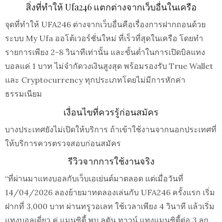
สิ่งที่ทำให้ Ufa246 แตกต่างจากเว็บอื่นในเครือ
จุดที่ทำให้ UFA246 ต่างจากเว็บอื่นคือเรื่องการฝากถอนด้วย
ระบบ My Ufa ออโต้เวอร์ชั่นใหม่ ที่เร็วที่สุดในเครือ โดยทำ
รายการเพียง 2-8 วินาทีเท่านั้น และขั้นต่ำในการเปิดบิลแทง
บอลแค่ 1 บาท ไม่จำกัดวงเงินสูงสุด พร้อมรองรับ True Wallet
และ Cryptocurrency ทุกประเภทโดยไม่มีการหักค่า
ธรรมเนียม
เงื่อนไขที่ควรรู้ก่อนสมัคร
บางประเทศยังไม่เปิดให้บริการ ถ้าเข้าใช้งานจากนอกประเทศที่
ให้บริการควรตรวจสอบก่อนสมัคร
รีวิวจากการใช้งานจริง
“ที่ผ่านมาแทงบอลกับเว็บเอเย่นต์มาตลอด แต่เมื่อวันที่
14/04/2026 ลองย้ายมาทดลองเล่นกับ UFA246 ครั้งแรก เริ่ม
ฝากที่ 3,000 บาท ผ่านทรูวอเลท ใช้เวลาเพียง 4 วินาที แล้วเริ่ม
แทงบอลเดี่ยว คู่ แมนซิตี้ พบ ลูตัน ทาวน์ แทงแมนซิตี้ต่อ 3 ลูก