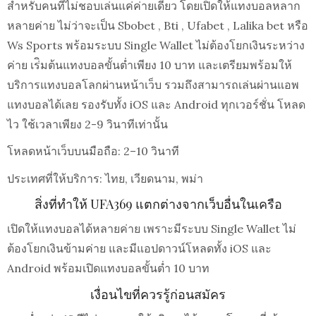
สำหรับคนที่ไม่ชอบเล่นแค่ค่ายเดียว โดยเปิดให้แทงบอลหลาก
หลายค่าย ไม่ว่าจะเป็น Sbobet , Bti , Ufabet , Lalika bet หรือ
Ws Sports พร้อมระบบ Single Wallet ไม่ต้องโยกเงินระหว่าง
ค่าย เร่ิมต้นแทงบอลขั้นต่ำเพียง 10 บาท และเตรียมพร้อมให้
บริการแทงบอลโลกผ่านหน้าเว็บ รวมถึงสามารถเล่นผ่านแอพ
แทงบอลได้เลย รองรับทั้ง iOS และ Android ทุกเวอร์ชั่น โหลด
ไว ใช้เวลาเพียง 2-9 วินาทีเท่านั้น
โหลดหน้าเว็บบนมือถือ: 2–10 วินาที
ประเทศที่ให้บริการ: ไทย, เวียดนาม, พม่า
สิ่งที่ทำให้ UFA369 แตกต่างจากเว็บอื่นในเครือ
เปิดให้แทงบอลได้หลายค่าย เพราะมีระบบ Single Wallet ไม่
ต้องโยกเงินข้ามค่าย และมีแอปดาวน์โหลดทั้ง iOS และ
Android พร้อมเปิดแทงบอลขั้นต่ำ 10 บาท
เงื่อนไขที่ควรรู้ก่อนสมัคร