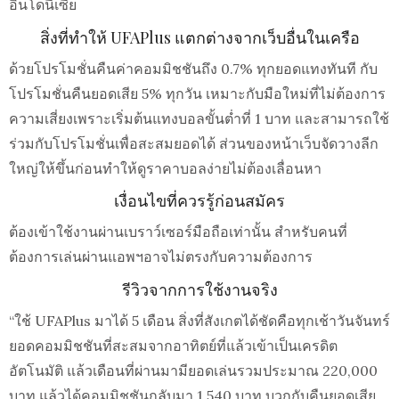
อินโดนีเซีย
สิ่งที่ทำให้ UFAPlus แตกต่างจากเว็บอื่นในเครือ
ด้วยโปรโมชั่นคืนค่าคอมมิชชันถึง 0.7% ทุกยอดแทงทันที กับ
โปรโมชั่นคืนยอดเสีย 5% ทุกวัน เหมาะกับมือใหม่ที่ไม่ต้องการ
ความเสี่ยงเพราะเริ่มต้นแทงบอลขั้นต่ำที่ 1 บาท และสามารถใช้
ร่วมกับโปรโมชั่นเพื่อสะสมยอดได้ ส่วนของหน้าเว็บจัดวางลีก
ใหญ่ให้ขึ้นก่อนทำให้ดูราคาบอลง่ายไม่ต้องเลื่อนหา
เงื่อนไขที่ควรรู้ก่อนสมัคร
ต้องเข้าใช้งานผ่านเบราว์เซอร์มือถือเท่านั้น สำหรับคนที่
ต้องการเล่นผ่านแอพฯอาจไม่ตรงกับความต้องการ
รีวิวจากการใช้งานจริง
“ใช้ UFAPlus มาได้ 5 เดือน สิ่งที่สังเกตได้ชัดคือทุกเช้าวันจันทร์
ยอดคอมมิชชันที่สะสมจากอาทิตย์ที่แล้วเข้าเป็นเครดิต
อัตโนมัติ แล้วเดือนที่ผ่านมามียอดเล่นรวมประมาณ 220,000
บาท แล้วได้คอมมิชชันกลับมา 1,540 บาท บวกกับคืนยอดเสีย