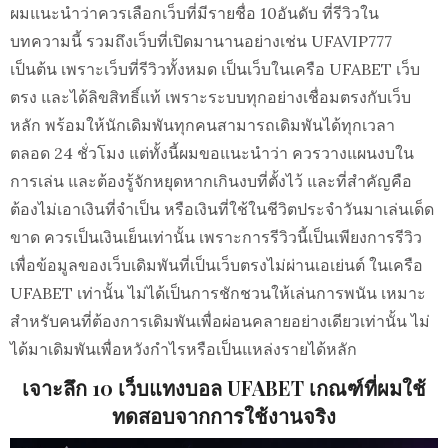
ผมแนะนำว่าควรเลือกเว็บที่มีรายชื่อ 10อันดับ ที่รีวิวใน
บทความนี้ รวมถึงเว็บที่เปิดมานานอย่างเช่น UFAVIP777
เป็นต้น เพราะเว็บที่รีวิวทั้งหมด เป็นเว็บในเครือ UFABET เว็บ
ตรง และได้ลิขสิทธิ์แท้ เพราะระบบทุกอย่างเชื่อมตรงกับเว็บ
หลัก พร้อมให้นักเดิมพันทุกคนสามารถเดิมพันได้ทุกเวลา
ตลอด 24 ชั่วโมง แต่ทั้งนี้ผมขอแนะนำว่า ควรวางแผนงบใน
การเล่น และต้องรู้จักหยุดหากเกินงบที่ตั้งไว้ และที่สำคัญคือ
ต้องไม่เอาเงินที่จำเป็น หรือเงินที่ใช้ในชีวิตประจำวันมาเล่นเด็ด
ขาด ควรเป็นเงินเย็นเท่านั้น เพราะการรีวิวนี้เป็นเพียงการรีวิว
เพื่อข้อมูลของเว็บเดิมพันที่เป็นเว็บตรงไม่ผ่านเอเย่นต์ ในเครือ
UFABET เท่านั้น ไม่ได้เป็นการชักชวนให้เล่นการพนัน เหมาะ
สำหรับคนที่ต้องการเดิมพันเพื่อผ่อนคลายอย่างเดียวเท่านั้น ไม่
ได้มาเดิมพันเพื่อหวังกำไรหรือเป็นแหล่งรายได้หลัก
เจาะลึก 10 เว็บแทงบอล UFABET เกณฑ์ที่ผมใช้
ทดสอบจากการใช้งานจริง