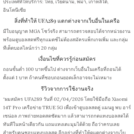
ประเทศที่ให้บริการ: ไทย, เวียดนาม, พม่า, เกาหลีใต้,
อินโดนีเซีย
สิ่งที่ทำให้ UFA289 แตกต่างจากเว็บอื่นในเครือ
มีใบอนุญาต MGA โชว์จริง สามารถตรวจสอบได้จากหน่วยงาน
พร้อมดูบอลสดฟรีทุกแมตช์ไม่ต้องสมัครแพ็กเกจเพิ่ม และกลุ่ม
ทีเด็ดบอลไลน์กว่า 20 กลุ่ม
เงื่อนไขที่ควรรู้ก่อนสมัคร
ถอนขั้นต่ำ 100 บาทขึ้นไป ต่างจากเว็บอื่นในเครือที่ถอนได้
ตั้งแต่ 1 บาท ถ้าคนที่ชอบถอนยอดเล็กอาจจะไม่เหมาะ
รีวิวจากการใช้งานจริง
“ผมสมัคร UFA289 วันที่ 02/04/2026 โดยใช้มือถือ Xiaomi
14T Pro เครือข่าย TRUE 5G เพื่อเข้าดูบอลสดคู่ แมนยู พบ อาร์
เซน่อล ภาพถ่ายทอดสดชัดมาก แล้วสามารถกดแทงบอลสดได้
ทันทีในหน้าเดียวกัน แถมแทงเตะมุมได้ด้วย ถือว่าครบเลย
สำหรับคนชอบแทงบอลสด อีกอย่างที่ทําให้ดูแตกต่างจากเว็บ