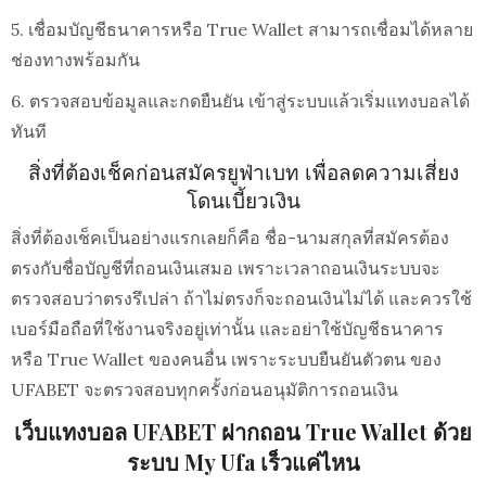
5. เชื่อมบัญชีธนาคารหรือ True Wallet สามารถเชื่อมได้หลาย
ช่องทางพร้อมกัน
6. ตรวจสอบข้อมูลและกดยืนยัน เข้าสู่ระบบแล้วเริ่มแทงบอลได้
ทันที
สิ่งที่ต้องเช็คก่อนสมัครยูฟ่าเบท เพื่อลดความเสี่ยง
โดนเบี้ยวเงิน
สิ่งที่ต้องเช็คเป็นอย่างแรกเลยก็คือ ชื่อ-นามสกุลที่สมัครต้อง
ตรงกับชื่อบัญชีที่ถอนเงินเสมอ เพราะเวลาถอนเงินระบบจะ
ตรวจสอบว่าตรงรึเปล่า ถ้าไม่ตรงก็จะถอนเงินไม่ได้ และควรใช้
เบอร์มือถือที่ใช้งานจริงอยู่เท่านั้น และอย่าใช้บัญชีธนาคาร
หรือ True Wallet ของคนอื่น เพราะระบบยืนยันตัวตน ของ
UFABET จะตรวจสอบทุกครั้งก่อนอนุมัติการถอนเงิน
เว็บแทงบอล UFABET ฝากถอน True Wallet ด้วย
ระบบ My Ufa เร็วแค่ไหน