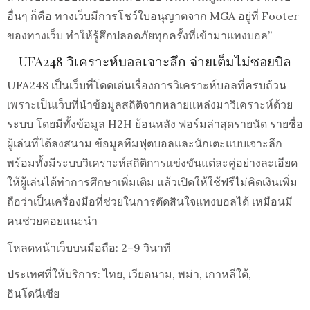
อื่นๆ ก็คือ ทางเว็บมีการโชว์ใบอนุญาตจาก MGA อยู่ที่ Footer
ของทางเว็บ ทำให้รู้สึกปลอดภัยทุกครั้งที่เข้ามาแทงบอล”
UFA248 วิเคราะห์บอลเจาะลึก จ่ายเต็มไม่ซอยบิล
UFA248 เป็นเว็บที่โดดเด่นเรื่องการวิเคราะห์บอลที่ครบถ้วน
เพราะเป็นเว็บที่นำข้อมูลสถิติจากหลายแหล่งมาวิเคราะห์ด้วย
ระบบ โดยมีทั้งข้อมูล H2H ย้อนหลัง ฟอร์มล่าสุดรายนัด รายชื่อ
ผู้เล่นที่ได้ลงสนาม ข้อมูลทีมฟุตบอลและนักเตะแบบเจาะลึก
พร้อมทั้งมีระบบวิเคราะห์สถิติการแข่งขันแต่ละคู่อย่างละเอียด
ให้ผู้เล่นได้ทําการศึกษาเพิ่มเติม แล้วเปิดให้ใช้ฟรีไม่คิดเงินเพิ่ม
ถือว่าเป็นเครื่องมือที่ช่วยในการตัดสินใจแทงบอลได้ เหมือนมี
คนช่วยคอยแนะนำ
โหลดหน้าเว็บบนมือถือ: 2–9 วินาที
ประเทศที่ให้บริการ: ไทย, เวียดนาม, พม่า, เกาหลีใต้,
อินโดนีเซีย