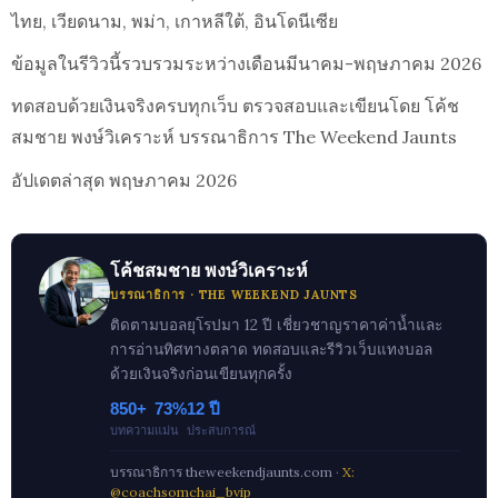
ไทย, เวียดนาม, พม่า, เกาหลีใต้, อินโดนีเซีย
ข้อมูลในรีวิวนี้รวบรวมระหว่างเดือนมีนาคม-พฤษภาคม 2026
ทดสอบด้วยเงินจริงครบทุกเว็บ ตรวจสอบและเขียนโดย โค้ช
สมชาย พงษ์วิเคราะห์ บรรณาธิการ The Weekend Jaunts
อัปเดตล่าสุด พฤษภาคม 2026
โค้ชสมชาย พงษ์วิเคราะห์
บรรณาธิการ · THE WEEKEND JAUNTS
ติดตามบอลยุโรปมา 12 ปี เชี่ยวชาญราคาค่าน้ำและ
การอ่านทิศทางตลาด ทดสอบและรีวิวเว็บแทงบอล
ด้วยเงินจริงก่อนเขียนทุกครั้ง
850+
73%
12 ปี
บทความ
แม่น
ประสบการณ์
บรรณาธิการ theweekendjaunts.com ·
X:
@coachsomchai_bvip