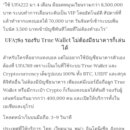
“ใช้ UFA222 มา 4 เดือน มียอดหมุนเวียนรวมกว่า 8,500,000
บาท ระบบทำการเลื่อนระดับเป็น VIP โดยอัตโนมัติ สัปดาห์ที่
แล้วทำจากแทงบอลได้ 70,000 บาท วันจันทร์เช้าระบบเพิ่ม
โบนัส 3,500 บาทเข้าบัญชีทันทีโดยที่ไม่ต้องทำอะไร”
UFA789 รองรับ True Wallet ไม่ต้องมีธนาคารก็เล่น
ได้
สำหรับใครที่อยากแทงบอล แต่ไม่อยากใช้บัญชีธนาคารตัวเอง
ต้องที่ UFA789 เพราะเป็นเว็บที่ใช้ระบบ True Wallet และ
Cryptocurrency เต็มรูปแบบ 100% ทั้ง BTC, USDT และสกุล
ดิจิทัลอื่น ไม่ต้องมีบัญชีธนาคาร เพียงแค่มีเบอร์มือถือผูก True
Wallet หรือมีกระเป๋า Crypto ก็เริ่มแทงบอลได้ทันที รองรับผู้
เล่นพร้อมกันมากกว่า 400,000 คน และเปิดให้บริการทั้งใน
เอเชียและยุโรป
โหลดหน้าเว็บบนมือถือ: 3–9 วินาที
ประเทศที่ให้บริการ: ไทย, เวียดนาม, พม่า, อินโดนีเซีย, อังกฤษ,