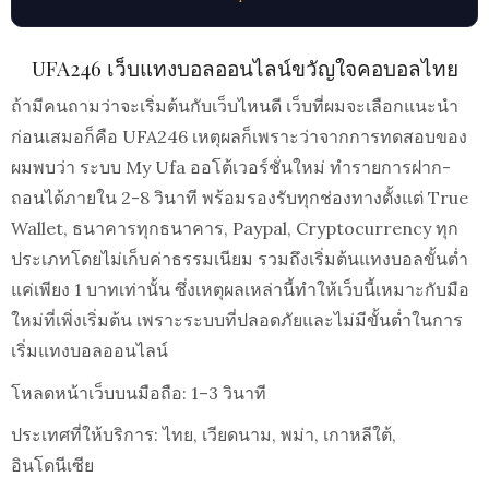
UFA246 เว็บแทงบอลออนไลน์ขวัญใจคอบอลไทย
ถ้ามีคนถามว่าจะเริ่มต้นกับเว็บไหนดี เว็บที่ผมจะเลือกแนะนำ
ก่อนเสมอก็คือ UFA246 เหตุผลก็เพราะว่าจากการทดสอบของ
ผมพบว่า ระบบ My Ufa ออโต้เวอร์ชั่นใหม่ ทำรายการฝาก-
ถอนได้ภายใน 2-8 วินาที พร้อมรองรับทุกช่องทางตั้งแต่ True
Wallet, ธนาคารทุกธนาคาร, Paypal, Cryptocurrency ทุก
ประเภทโดยไม่เก็บค่าธรรมเนียม รวมถึงเริ่มต้นแทงบอลขั้นต่ำ
แค่เพียง 1 บาทเท่านั้น ซึ่งเหตุผลเหล่านี้ทำให้เว็บนี้เหมาะกับมือ
ใหม่ที่เพิ่งเริ่มต้น เพราะระบบที่ปลอดภัยและไม่มีขั้นต่ำในการ
เริ่มแทงบอลออนไลน์
โหลดหน้าเว็บบนมือถือ: 1–3 วินาที
ประเทศที่ให้บริการ: ไทย, เวียดนาม, พม่า, เกาหลีใต้,
อินโดนีเซีย